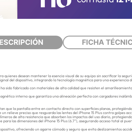
ESCRIPCIÓN
FICHA TÉCNI
ara quienes desean mantener la esencia visual de su equipo sin sacrificar la seg
riginal del dispositivo, integrando la tecnología magnética para una experiencia 
 sido fabricado con materiales de alta calidad que resisten el amarilleamiento, 
agnético interno que garantiza una alineación perfecta con cargadores inalámbr
an que la pantalla entre en contacto directo con superficies planas, protegiénd
un relieve preciso que resguarda las lentes del iPhone 15 Plus contra golpes acci
ímeros de alta resistencia que absorben los impactos del uso diario, protegiendo 
para las dimensiones del iPhone 15 Plus (6.7"), asegurando acceso total al puer
ispositivo, ofreciendo un agarre cómodo y seguro que evita deslizamientos accid