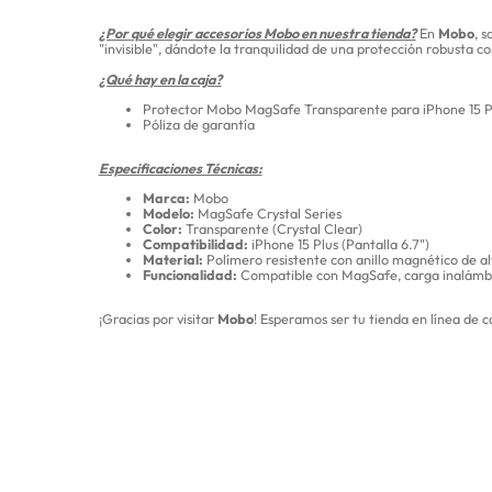
¿Por qué elegir accesorios Mobo en nuestra tienda?
En
Mobo
, 
"invisible", dándote la tranquilidad de una protección robusta c
¿Qué hay en la caja?
Protector Mobo MagSafe Transparente para iPhone 15 P
Póliza de garantía
Especificaciones Técnicas:
Marca:
Mobo
Modelo:
MagSafe Crystal Series
Color:
Transparente (Crystal Clear)
Compatibilidad:
iPhone 15 Plus (Pantalla 6.7")
Material:
Polímero resistente con anillo magnético de al
Funcionalidad:
Compatible con MagSafe, carga inalámbri
¡Gracias por visitar
Mobo
! Esperamos ser tu tienda en línea de