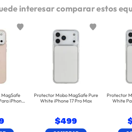
uede interesar comparar estos eq
s MagSafe
Protector Mobo MagSafe Pure
Protector 
Para iPhone
White iPhone 17 Pro Max
White Pa
9
$
499