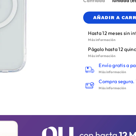
Cantidad
1
AÑADIR A CAR
Hasta 12 meses sin in
Más información
Págalo hasta 12 quinc
Más información
Envío gratis a pa
Más información
Compra segura. 
Más información