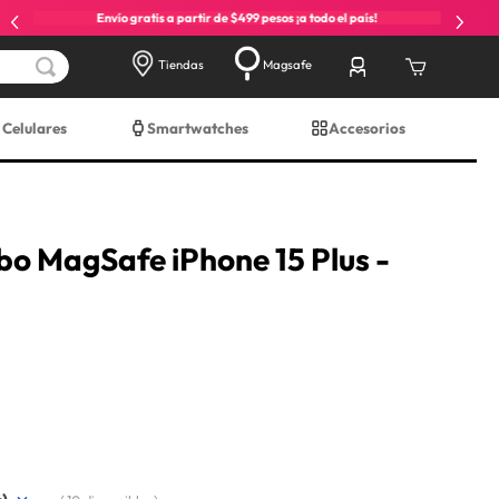
Envío gratis a partir de $499 pesos ¡a todo el país!
Tiendas
Magsafe
Celulares
Smartwatches
Accesorios
bo MagSafe iPhone 15 Plus -
e