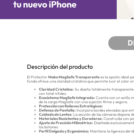
D
Descripción del producto
El Protector
Mobo MagSafe Transparente
es la opción ideal p
funda ofrece una claridad cristalina que permite lucir el color o
Claridad Cristalina:
Su diseño totalmente transparente ha
con total nitidez.
Ecosistema MagSafe Integrado:
Cuenta con un anillo m
de la carga MagSafe con una sujeción firme y segura.
Protección con Relieves Estratégicos:
Defensa de Pantalla:
Incorpora bordes elevados que evit
Cuidado de Lentes:
La sección de las cámaras dispone de 
Materiales Resistentes y Duraderos:
Construida con pol
Ajuste de Precisión Milimétrica:
Diseñada exclusivamente 
los botones.
Perfil Delgado y Ergonómico:
Mantiene la ligereza del d