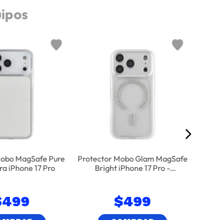
uipos
Nuev
Fu
Elem
Mobo MagSafe Pure
Protector Mobo Glam MagSafe
ra iPhone 17 Pro
Bright iPhone 17 Pro -
Transparente
$
499
$
499