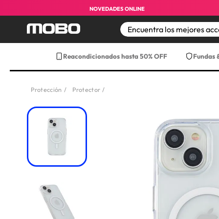
NOVEDADES ONLINE
TÉRMINOS MÁS BUS
Reacondicionados hasta 50% OFF
Fundas 
1
.
iphone 17 pro max
2
.
iphone
Protección
Protector
3
.
iphone 17
4
.
iphone 16
5
.
17 pro max
6
.
iphone 17 pro
7
.
funda iphone 17
8
.
funda iphone 17 p
9
.
iphone 15
10
.
audifonos