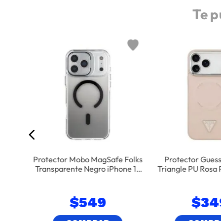
Te p
Para
nte
Protector Mobo MagSafe Folks
Protector Gues
Transparente Negro iPhone 17
Triangle PU Rosa 
Pro Max
17 Pro
$
549
$
34