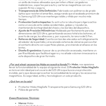
un anillo de imanes alineados que permiten utilizar cargadores
inalámbricos, soportes para auto y carteras magnéticas con una
sujeción firme y segura.
Transparencia de Alta Definición:
Fabricado con polímeros de grado
óptico que resisten el amarilleo, asegurando que el acabado premium de
tu Samsung S25 Ultra se mantenga visible y nítido por mucho más
tiempo.
Protección Contra Impactos:
Su estructura robusta pero ligera actúa
como un escudo ante caídas accidentales, golpes y rayaduras,
manteniendo la integridad del chasis y los bordes del dispositivo.
Ajuste de Precisión Milimétrica:
Moldeado perfectamente para las
dimensiones del S25 Ultra, garantizando acceso total a los botones, el
puerto de carga, los altavoces y, por supuesto, la ranura del S Pen.
Relieves de Seguridad:
Cuenta con bordes elevados estratégicamente
alrededor de la pantalla y el avanzado sistema de cámaras para evitar
el contacto directo con superficies planas, previniendo arañazos en los
lentes.
Diseño Ergonómico:
A pesar de su protección avanzada, mantiene un
perfil estilizado que facilita el agarre y no añade volumen innecesario a
este dispositivo de gran formato.
¿Por qué elegir accesorios Mobo en nuestra tienda?
En
Mobo
, nos apasiona
llevar la funcionalidad de tu equipo al siguiente nivel. El
Protector Mobo MagSafe
es la inversión ideal para el usuario del S25 Ultra que busca una protección
invisible, pero que desea aprovechar la comodidad de la carga y los accesorios
magnéticos. Es seguridad, estilo y tecnología en un solo producto.
¿Qué hay en la caja?
Protector Mobo MagSafe Transparente para Samsung S25 Ultra
Póliza de garantía
Especificaciones Técnicas:
Marca:
Mobo