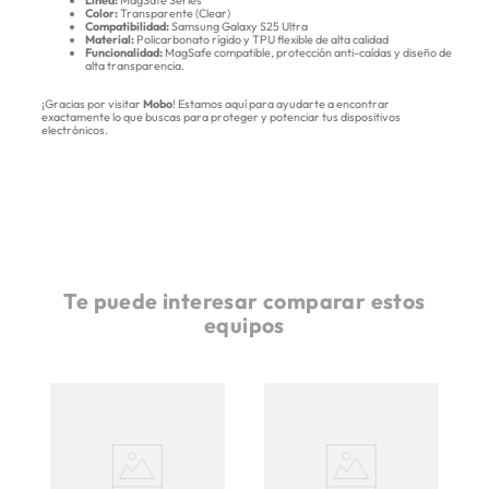
Línea:
MagSafe Series
Color:
Transparente (Clear)
Compatibilidad:
Samsung Galaxy S25 Ultra
Material:
Policarbonato rígido y TPU flexible de alta calidad
Funcionalidad:
MagSafe compatible, protección anti-caídas y diseño de
alta transparencia.
¡Gracias por visitar
Mobo
! Estamos aquí para ayudarte a encontrar
exactamente lo que buscas para proteger y potenciar tus dispositivos
electrónicos.
Te puede interesar comparar estos
equipos
fe
F
Ma