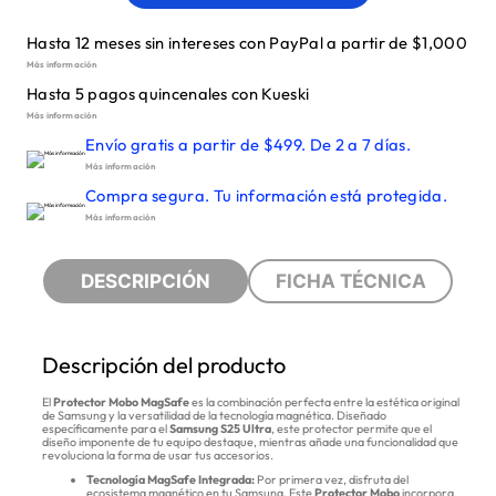
Hasta 12 meses sin intereses con PayPal a partir de $1,000
Más información
Hasta 5 pagos quincenales con Kueski
Más información
Envío gratis a partir de $499. De 2 a 7 días.
Más información
Compra segura. Tu información está protegida.
Más información
DESCRIPCIÓN
FICHA TÉCNICA
Descripción del producto
El
Protector Mobo MagSafe
es la combinación perfecta entre la estética original
de Samsung y la versatilidad de la tecnología magnética. Diseñado
específicamente para el
Samsung S25 Ultra
, este protector permite que el
diseño imponente de tu equipo destaque, mientras añade una funcionalidad que
revoluciona la forma de usar tus accesorios.
Tecnología MagSafe Integrada:
Por primera vez, disfruta del
ecosistema magnético en tu Samsung. Este
Protector Mobo
incorpora