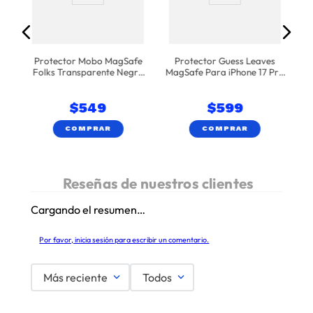
Protector Mobo MagSafe
Protector Guess Leaves
Folks Transparente Negro
MagSafe Para iPhone 17 Pro
iPhone 17 Pro Max
- Rosa
$
549
$
599
COMPRAR
COMPRAR
Cargando el resumen…
Por favor, inicia sesión para escribir un comentario.
Más reciente
Todos