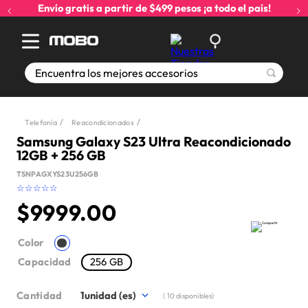
Envío gratis a partir de $499 pesos ¡a todo el país!
Encuentra los mejores accesorios
Telefonía
Reacondicionados
Samsung Galaxy S23 Ultra Reacondicionado
12GB + 256 GB
TSNPAGXYS23U256GB
☆
☆
☆
☆
☆
$
9999
.
00
Color
Capacidad
256 GB
Cantidad
1
(
10
disponibles)