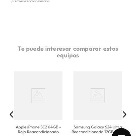
premium reacondicionada.
Te puede interesar comparar estos
equipos
x
Ap
Apple iPhone SE2 64GB -
Samsung Galaxy S24 Ultra
Rojo Reacondicionado
Reacondicionado 12GB + 256