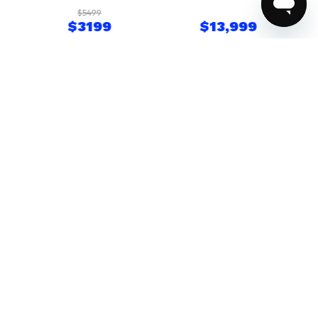
GB
$
5499
$
3199
$
13
,
999
COMPRAR
COMPRAR
☆
☆
☆
☆
☆
0 Calificación promedio
(0 comentarios)
Por favor, inicia sesión para escribir un comentario.
Más reciente
Todos
No hay comentarios.