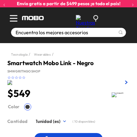
Envío gratis a partir de $499 pesos ¡a todo el país!
Encuentra los mejores accesorios
Tecnología
Wearables
Smartwatch Mobo Link - Negro
SMWGRITNGOSHOP
☆
☆
☆
☆
☆
$
549
Color
Cantidad
1
(
10
disponibles)