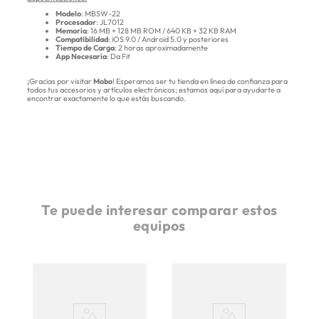
Modelo
: MBSW-22
Procesador
: JL7012
Memoria
: 16 MB + 128 MB ROM / 640 KB + 32 KB RAM
Compatibilidad
: iOS 9.0 / Android 5.0 y posteriores
Tiempo de Carga
: 2 horas aproximadamente
App Necesaria
: Da Fit
¡Gracias por visitar
Mobo
! Esperamos ser tu tienda en línea de confianza para
todos tus accesorios y artículos electrónicos; estamos aquí para ayudarte a
encontrar exactamente lo que estás buscando.
Te puede interesar comparar estos
equipos
-
S