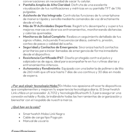
conversaciones sin necesidad de sacar tu celular.
Pantalla Amplia de Alta Claridad
: Disfruta de una excelente
visualización de tus notificaciones y métricas en su pantalla TFT de 1.96
pulgadas.
Asistente de Voz Integrado
: Controla las funciones de tu smartphone
de manera rápida y sencilla mediante comandos de voz directamente
desde el reloj.
Más de 19 Actividades Deportivas
: Registra tu desempeño y supera tus
mejores marcas en diversos entrenamientos, monitoreando distancias
y calorías quemadas.
Monitoreo de Salud Completo
: Realiza un seguimiento detallado de tus
signos vitales, incluyendo frecuencia cardíaca, oxímetro, presión,
conteo de pasos y calidad del sueño.
Seguridad y Contactos de Emergencia
: Sincroniza hasta 8 contactos
prioritarios para iniciar llamadas de emergencia de forma inmediata
desde el dispositivo.
Resistencia Certificada IP67
: Diseño protegido contra el polvo y
salpicaduras de agua, ideal para acompañarte en tus rutinas diarias y
entrenamientos intensos.
Autonomía y Rendimiento
: Equipado con una batería de polímero de litio
de 260 mAh que ofrece hasta 7 días de uso continuo y 30 días en modo
de espera.
¿Por qué elegir tecnología Mobo?
En Mobo nos apasiona ofrecerte dispositivos
que complementen y mejoren tu experiencia tecnológica diaria. El Smartwatch
Link utiliza un procesador JL7012 y tecnología Bluetooth 5.3 para asegurar una
conexión estable y fluida, brindándote todas las herramientas de organización y
bienestar con el respaldo de nuestra marca.
¿Qué hay en la caja?
Smartwatch Mobo Link Negro
Cable de carga tipo Pogo pin
Manual de usuario
Especificaciones: