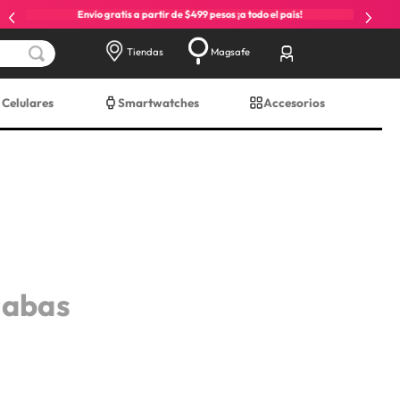
Envío gratis a partir de $499 pesos ¡a todo el país!
Tiendas
Magsafe
Celulares
Smartwatches
Accesorios
cabas