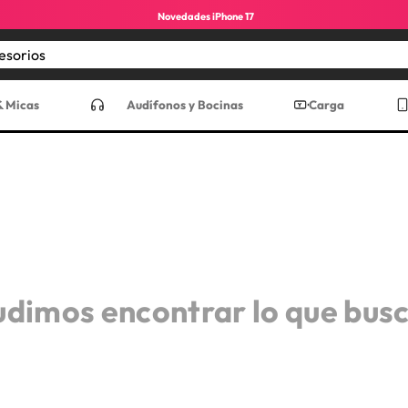
Novedades iPhone 17
Encuentra los mejores accesorios
CADOS
& Micas
Audífonos y Bocinas
Carga
udimos encontrar lo que bus
ro max