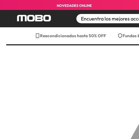
Envío gratis a partir de $499 pesos ¡a t
NOVEDADES ONLINE
TÉRMINOS MÁS BUS
Reacondicionados hasta 50% OFF
Fundas 
1
.
iphone 17 pro max
2
.
iphone
3
.
iphone 17
4
.
iphone 16
5
.
17 pro max
6
.
iphone 17 pro
7
.
funda iphone 17
8
.
funda iphone 17 p
9
.
iphone 15
10
.
audifonos