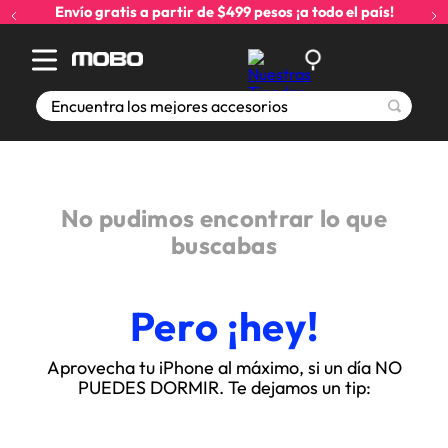
Envío gratis a partir de $499 pesos ¡a todo el país!
Encuentra los mejores accesorios
No pudimos encontrar lo que
buscabas
Pero ¡hey!
Aprovecha tu iPhone al máximo, si un día NO
PUEDES DORMIR. Te dejamos un tip: