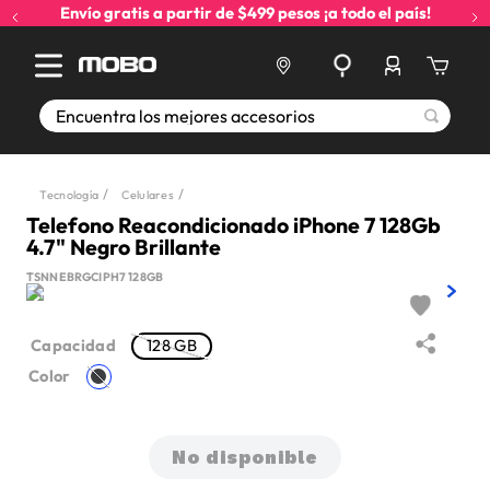
Envío gratis a partir de $499 pesos ¡a todo el país!
Encuentra los mejores accesorios
Tecnología
Celulares
Telefono Reacondicionado iPhone 7 128Gb
4.7" Negro Brillante
TSNNEBRGCIPH7 128GB
128 GB
Memoria
interna
Color
No disponible