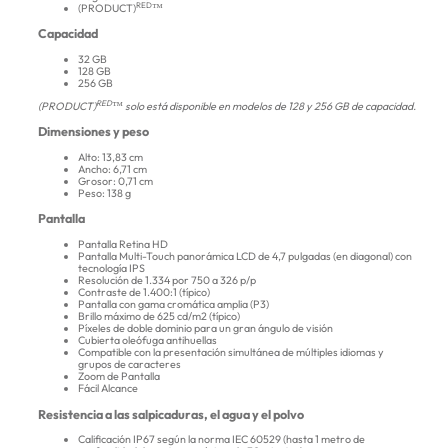
RED
(PRODUCT)
™
Capacidad
32 GB
128 GB
256 GB
RED
(PRODUCT)
™ solo está disponible en modelos de 128 y 256 GB de capacidad.
Dimensiones y peso
Alto: 13,83 cm
Ancho: 6,71 cm
Grosor: 0,71 cm
Peso: 138 g
Pantalla
Pantalla Retina HD
Pantalla Multi-Touch panorámica LCD de 4,7 pulgadas (en diagonal) con
tecnología IPS
Resolución de 1.334 por 750 a 326 p/p
Contraste de 1.400:1 (típico)
Pantalla con gama cromática amplia (P3)
Brillo máximo de 625 cd/m2 (típico)
Píxeles de doble dominio para un gran ángulo de visión
Cubierta oleófuga antihuellas
Compatible con la presentación simultánea de múltiples idiomas y
grupos de caracteres
Zoom de Pantalla
Fácil Alcance
Resistencia a las salpicaduras, el agua y el polvo
Calificación IP67 según la norma IEC 60529 (hasta 1 metro de