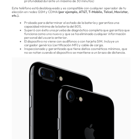
profundidad durante un máximo de 30 minutos)
Este teléfono está desbloqueado y es compatible con cualquier operador de tu
elección en redes GSM y CDMA
(por ejemplo, AT&T, T-Mobile, Telcel, Movistar,
etc.).
Probado para determinar el estado de la batería y garantiza una
capacidad mínima de la batería del 80%.
Superó con éxito una prueba de diagnóstico completa que garantiza que
funciona como uno nuevo y que se ha eliminado cualquier información
personal del usuario anterior.
El dispositivo no viene con audífonos o con tarjeta SIM. Incluye un
cargador genérico (certificación MFi) y cable de carga.
Inspeccionado y garantizado que tiene daños cosméticos mínimos, que
no se notan cuando el dispositivo se mantiene a un brazo de distancia.