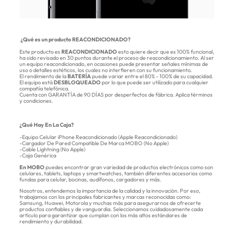
¿Qué es un producto REACONDICIONADO?
Este producto es
REACONDICIONADO
esto quiere decir que es 100% funcional,
ha sido revisado en 30 puntos durante el proceso de reacondicionamiento. Al ser
un equipo reacondicionado, en ocasiones puede presentar señales mínimas de
uso o detalles estéticos, los cuales no interfieren con su funcionamiento.
El rendimiento de la
BATERÍA
puede variar entre el 80% - 100% de su capacidad.
El equipo está
DESBLOQUEADO
por lo que puede ser utilizado para cualquier
compañía telefónica.
Cuenta con GARANTÍA de 90 DÍAS por desperfectos de fábrica. Aplica términos
y condiciones.
¿Qué Hay En La Caja?
-Equipo Celular iPhone Reacondicionado (Apple Reacondicionado)
-Cargador De Pared Compatible De Marca MOBO (No Apple)
-Cable Lightning (No Apple)
-Caja Genérica
En MOBO
puedes encontrar gran variedad de productos electrónicos como son
celulares, tablets, laptops y smartwatches, también diferentes accesorios como
fundas para celular, bocinas, audífonos, cargadores y más.
Nosotros, entendemos la importancia de la calidad y la innovación. Por eso,
trabajamos con los principales fabricantes y marcas reconocidas como:
Samsung, Huawei, Motorola y muchas más para asegurarnos de ofrecerte
productos confiables y de vanguardia. Seleccionamos cuidadosamente cada
artículo para garantizar que cumplan con los más altos estándares de
rendimiento y durabilidad.