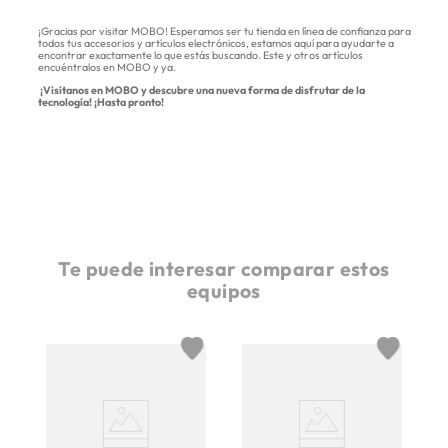
¡Gracias por visitar MOBO! Esperamos ser tu tienda en línea de confianza para
todos tus accesorios y artículos electrónicos, estamos aquí para ayudarte a
encontrar exactamente lo que estás buscando. Este y otros artículos
encuéntralos en MOBO y ya.
¡Visítanos en MOBO y descubre una nueva forma de disfrutar de la
tecnología! ¡Hasta pronto!
Te puede interesar comparar estos
equipos
G6