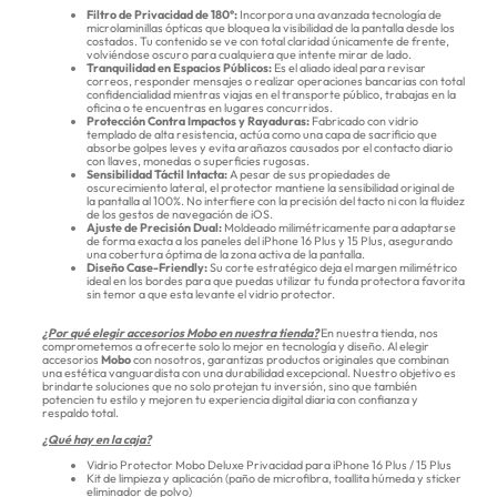
Filtro de Privacidad de 180°:
Incorpora una avanzada tecnología de
microlaminillas ópticas que bloquea la visibilidad de la pantalla desde los
costados. Tu contenido se ve con total claridad únicamente de frente,
volviéndose oscuro para cualquiera que intente mirar de lado.
Tranquilidad en Espacios Públicos:
Es el aliado ideal para revisar
correos, responder mensajes o realizar operaciones bancarias con total
confidencialidad mientras viajas en el transporte público, trabajas en la
oficina o te encuentras en lugares concurridos.
Protección Contra Impactos y Rayaduras:
Fabricado con vidrio
templado de alta resistencia, actúa como una capa de sacrificio que
absorbe golpes leves y evita arañazos causados por el contacto diario
con llaves, monedas o superficies rugosas.
Sensibilidad Táctil Intacta:
A pesar de sus propiedades de
oscurecimiento lateral, el protector mantiene la sensibilidad original de
la pantalla al 100%. No interfiere con la precisión del tacto ni con la fluidez
de los gestos de navegación de iOS.
Ajuste de Precisión Dual:
Moldeado milimétricamente para adaptarse
de forma exacta a los paneles del iPhone 16 Plus y 15 Plus, asegurando
una cobertura óptima de la zona activa de la pantalla.
Diseño Case-Friendly:
Su corte estratégico deja el margen milimétrico
ideal en los bordes para que puedas utilizar tu funda protectora favorita
sin temor a que esta levante el vidrio protector.
¿Por qué elegir accesorios Mobo en nuestra tienda?
En nuestra tienda, nos
comprometemos a ofrecerte solo lo mejor en tecnología y diseño. Al elegir
accesorios
Mobo
con nosotros, garantizas productos originales que combinan
una estética vanguardista con una durabilidad excepcional. Nuestro objetivo es
brindarte soluciones que no solo protejan tu inversión, sino que también
potencien tu estilo y mejoren tu experiencia digital diaria con confianza y
respaldo total.
¿Qué hay en la caja?
Vidrio Protector Mobo Deluxe Privacidad para iPhone 16 Plus / 15 Plus
Kit de limpieza y aplicación (paño de microfibra, toallita húmeda y sticker
eliminador de polvo)