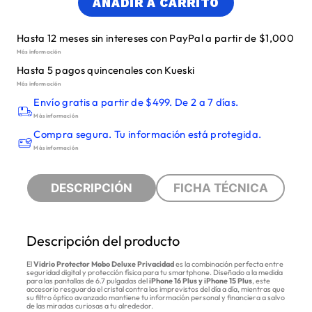
AÑADIR A CARRITO
Hasta 12 meses sin intereses con PayPal a partir de $1,000
Más información
Hasta 5 pagos quincenales con Kueski
Más información
Envío gratis a partir de $499. De 2 a 7 días.
Más información
Compra segura. Tu información está protegida.
Más información
DESCRIPCIÓN
FICHA TÉCNICA
Descripción del producto
El
Vidrio Protector Mobo Deluxe Privacidad
es la combinación perfecta entre
seguridad digital y protección física para tu smartphone. Diseñado a la medida
para las pantallas de 6.7 pulgadas del
iPhone 16 Plus y iPhone 15 Plus
, este
accesorio resguarda el cristal contra los imprevistos del día a día, mientras que
su filtro óptico avanzado mantiene tu información personal y financiera a salvo
de las miradas curiosas a tu alrededor.