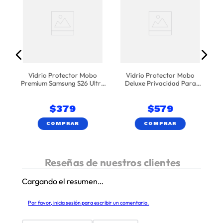
a
9
Vidrio Protector Mobo
Vidrio Protector Mobo
Premium Samsung S26 Ultra
Deluxe Privacidad Para
- Transparente
Samsung S25 Ultra
$
379
$
579
COMPRAR
COMPRAR
Cargando el resumen…
Por favor, inicia sesión para escribir un comentario.