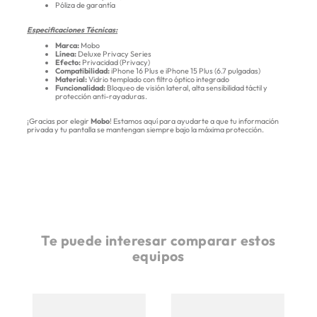
Póliza de garantía
Especificaciones Técnicas:
Marca:
Mobo
Línea:
Deluxe Privacy Series
Efecto:
Privacidad (Privacy)
Compatibilidad:
iPhone 16 Plus e iPhone 15 Plus (6.7 pulgadas)
Material:
Vidrio templado con filtro óptico integrado
Funcionalidad:
Bloqueo de visión lateral, alta sensibilidad táctil y
protección anti-rayaduras.
¡Gracias por elegir
Mobo
! Estamos aquí para ayudarte a que tu información
privada y tu pantalla se mantengan siempre bajo la máxima protección.
Te puede interesar comparar estos
equipos