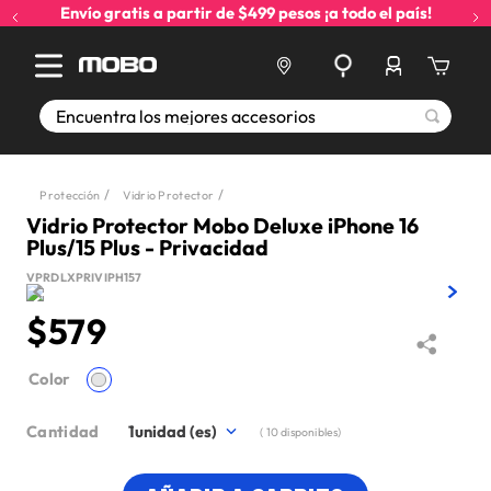
Envío gratis a partir de $499 pesos ¡a todo el país!
Encuentra los mejores accesorios
Protección
Vidrio Protector
Vidrio Protector Mobo Deluxe iPhone 16
Plus/15 Plus - Privacidad
VPRDLXPRIVIPH157
$
579
Color
Cantidad
1
(
10
disponibles)