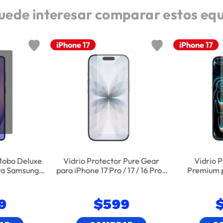
uede interesar comparar estos eq
iPhone 17
iPhone 17
Mobo Deluxe
Vidrio Protector Pure Gear
Vidrio 
ara Samsung
para iPhone 17 Pro / 17 / 16 Pro -
Premium p
Ultra
Transparente
Tra
9
$
599