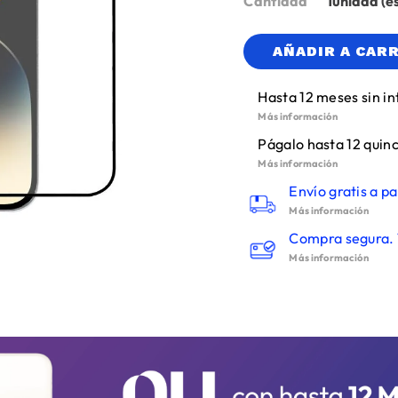
Cantidad
1
AÑADIR A CAR
Hasta 12 meses sin in
Más información
Págalo hasta 12 quinc
Más información
Envío gratis a pa
Más información
Compra segura. 
Más información