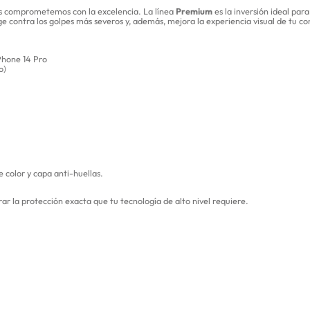
os comprometemos con la excelencia. La línea
Premium
es la inversión ideal par
ge contra los golpes más severos y, además, mejora la experiencia visual de tu co
Phone 14 Pro
o)
 color y capa anti-huellas.
ar la protección exacta que tu tecnología de alto nivel requiere.