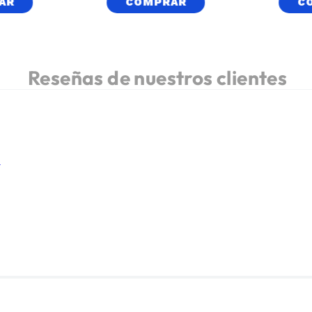
AR
COMPRAR
C
.