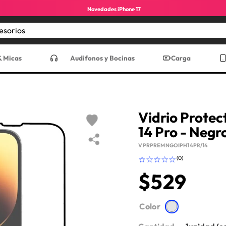
Novedades iPhone 17
Encuentra los mejores accesorios
CADOS
& Micas
Audífonos y Bocinas
Carga
Vidrio Prote
14 Pro - Negr
VPRPREMNGOIPH14PR/14
☆
☆
☆
☆
☆
(
0
)
$
529
ro max
Color