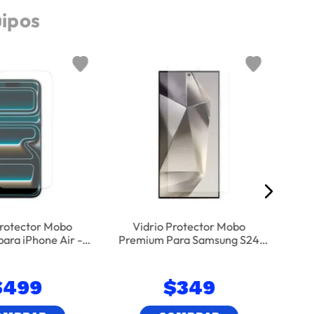
uipos
Vidri
iPh
Protector Mobo
Vidrio Protector Mobo
ara iPhone Air -
Premium Para Samsung S24
nsparente
Ultra - Transparente
$
499
$
349