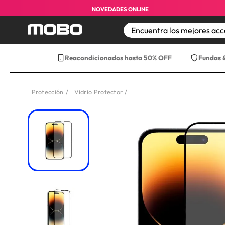
NOVEDADES ONLINE
TÉRMINOS MÁS BUS
Reacondicionados hasta 50% OFF
Fundas 
1
.
iphone 17 pro max
2
.
iphone
Protección
Vidrio Protector
3
.
iphone 17
4
.
iphone 16
5
.
17 pro max
6
.
iphone 17 pro
7
.
funda iphone 17
8
.
funda iphone 17 p
9
.
iphone 15
10
.
audifonos