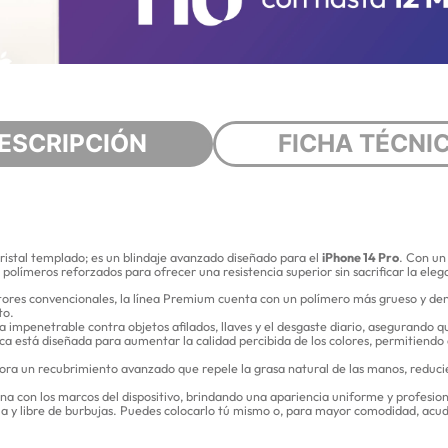
ESCRIPCIÓN
FICHA TÉCNI
istal templado; es un blindaje avanzado diseñado para el
iPhone 14 Pro
. Con un
e polímeros reforzados para ofrecer una resistencia superior sin sacrificar la elega
tores convencionales, la línea Premium cuenta con un polímero más grueso y den
to.
 impenetrable contra objetos afilados, llaves y el desgaste diario, asegurando
a está diseñada para aumentar la calidad percibida de los colores, permitiendo 
pora un recubrimiento avanzado que repele la grasa natural de las manos, reduci
a con los marcos del dispositivo, brindando una apariencia uniforme y profesiona
la y libre de burbujas. Puedes colocarlo tú mismo o, para mayor comodidad, acu