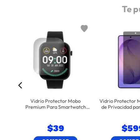
Te p
 Mobo
mium
Vidrio Protector Mobo
Vidrio Protector 
Premium Para Smartwatch
de Privacidad p
Link - Transparente
Galaxy S26 
$
39
$
59