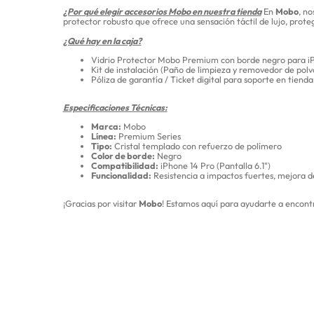
¿Por qué elegir accesorios Mobo en nuestra tienda
En
Mobo
, n
protector robusto que ofrece una sensación táctil de lujo, prote
¿Qué hay en la caja?
Vidrio Protector Mobo Premium con borde negro para i
Kit de instalación (Paño de limpieza y removedor de polv
Póliza de garantía / Ticket digital para soporte en tienda
Especificaciones Técnicas:
Marca:
Mobo
Línea:
Premium Series
Tipo:
Cristal templado con refuerzo de polímero
Color de borde:
Negro
Compatibilidad:
iPhone 14 Pro (Pantalla 6.1")
Funcionalidad:
Resistencia a impactos fuertes, mejora de
¡Gracias por visitar
Mobo
! Estamos aquí para ayudarte a encontr