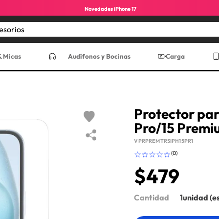
Novedades iPhone 17
Encuentra los mejores accesorios
CADOS
& Micas
Audífonos y Bocinas
Carga
Protector pa
Pro/15 Premi
VPRPREMTRSIPH15PR1
☆
☆
☆
☆
☆
(
0
)
$
479
ro max
Cantidad
1