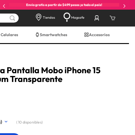
Envío gratis a partir de $499 pesos ¡a todo el país!
Tiendas
Magsafe
Celulares
Smartwatches
Accesorios
ra Pantalla Mobo iPhone 15
um Transparente
(
10
disponibles)