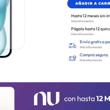
AÑADIR A CAR
Hasta 12 meses sin in
Más información
Págalo hasta 12 quinc
Más información
Envío gratis a pa
Más información
Compra segura. 
Más información