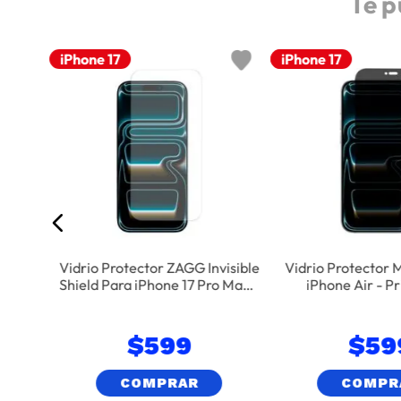
Te p
iPhone 17
Nuevo
iPhone 17
 Mobo
wer
Vidrio Protector ZAGG Invisible
Vidrio Protector 
Shield Para iPhone 17 Pro Max -
iPhone Air - P
Transparente
$
599
$
59
COMPRAR
COMPR