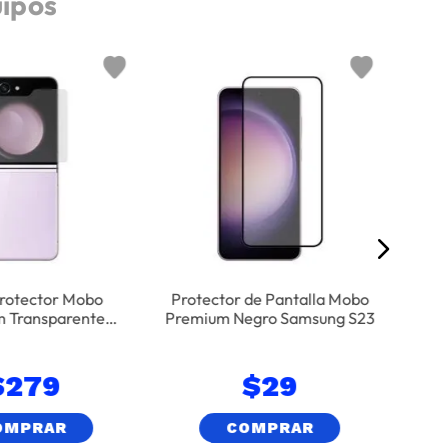
uipos
Vidri
iPhon
Protector Mobo
Protector de Pantalla Mobo
 Transparente
Premium Negro Samsung S23
sung Flip 5
$
279
$
29
OMPRAR
COMPRAR