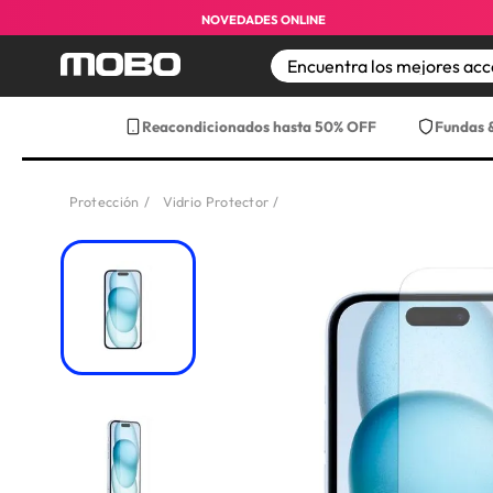
NOVEDADES ONLINE
TÉRMINOS MÁS BUS
Reacondicionados hasta 50% OFF
Fundas 
1
.
iphone
2
.
iphone 17 pro max
Protección
Vidrio Protector
3
.
iphone 17
4
.
iphone 16
5
.
17 pro max
6
.
iphone 17 pro
7
.
funda iphone 17
8
.
funda iphone 17 p
9
.
iphone 15
10
.
audifonos