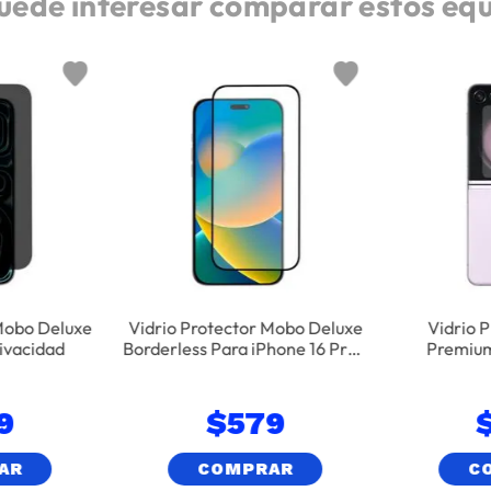
uede interesar comparar estos eq
Mobo Deluxe
Vidrio Protector Mobo Deluxe
Vidrio 
rivacidad
Borderless Para iPhone 16 Pro -
Premium
Negro
Sam
9
$
579
AR
COMPRAR
C