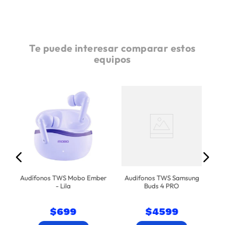
Te puede interesar comparar estos
equipos
A
co
Audífonos TWS Mobo Ember
Audifonos TWS Samsung
- Lila
Buds 4 PRO
$
699
$
4599