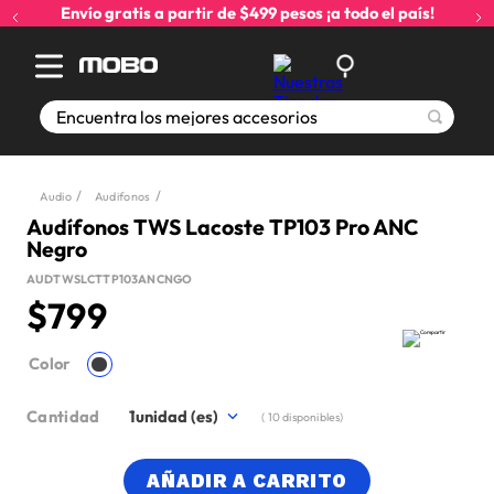
Envío gratis a partir de $499 pesos ¡a todo el país!
Encuentra los mejores accesorios
Audio
Audifonos
Audífonos TWS Lacoste TP103 Pro ANC
Negro
AUDTWSLCTTP103ANCNGO
$
799
Color
Cantidad
1
(
10
disponibles)
AÑADIR A CARRITO